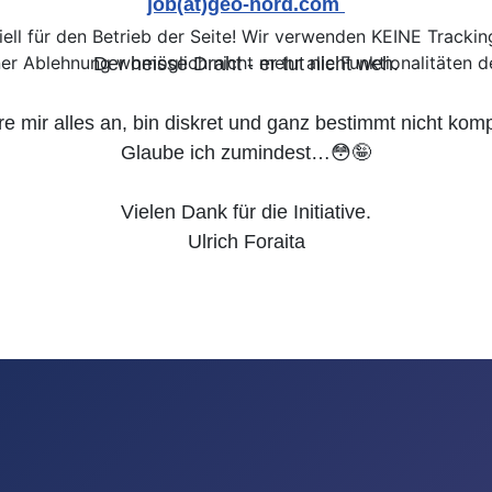
job(at)geo-nord.com 
ell für den Betrieb der Seite! Wir verwenden KEINE Trackin
ner Ablehnung womöglich nicht mehr alle Funktionalitäten d
Der heisse Draht - er tut nicht weh.

re mir alles an, bin diskret und ganz bestimmt nicht kompli
Glaube ich zumindest…😳🤪

Vielen Dank für die Initiative.

Ulrich Foraita