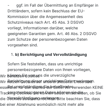
- ggf. im Fall der Übermittlung an Empfänger in
Drittländern, sofern kein Beschluss der EU-
Kommission über die Angemessenheit des
Schutzniveaus nach Art. 45 Abs. 3 DSGVO
vorliegt, Informationen darüber, welche
geeigneten Garantien gem. Art. 46 Abs. 2 DSGVO
zum Schutze der personenbezogenen Daten
vorgesehen sind.
b) Berichtigung und Vervollständigung
Sofern Sie feststellen, dass uns unrichtige
personenbezogene Daten von Ihnen vorliegen,
können Sie von uns die unverzügliche
Wir benutzen Cookies
Berichtigung dieser unrichtigen Daten verlangen.
Wir nutzen Cookies auf unserer Website. Diese sind
Bei unvollständigen Sie betreffenden
essenziell für den Betrieb der Seite! Wir verwenden KEINE
personenbezogenen Daten können sie die
Tracking Cookies. Sie können selbst entscheiden, ob Sie
Vervollständigung verlangen.
die Cookies zulassen möchten. Bitte beachten Sie, dass
bei einer Ablehnung womöglich nicht mehr alle